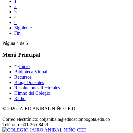
1
2
3
4
5
Siguiente
Fin
Página 4 de 5
Menú Principal
">
Inicio
Biblioteca Virtual
Recursos
Blogs Docentes
Resoluciones Rectorales
Himno del Colegio
Radio
© 2026 JAIRO ANIBAL NIÑO I.E.D.
Correo electrónico: coljanibaln@educacionbogota.edu.co
Teléfono: 601-265-8459