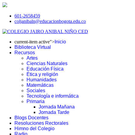
601-2658459
coljanibaln@educacionbogota.edu.co
current-item active">
Inicio
Biblioteca Virtual
Recursos
Artes
Ciencias Naturales
Educación Física
Ética y religión
Humanidades
Matemáticas
Sociales
Tecnología e informática
Primaria
Jornada Mañana
Jornada Tarde
Blogs Docentes
Resoluciones Rectorales
Himno del Colegio
Radio