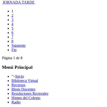
JORNADA TARDE
1
2
3
4
5
6
7
8
Siguiente
Fin
Página 1 de 8
Menú Principal
">
Inicio
Biblioteca Virtual
Recursos
Blogs Docentes
Resoluciones Rectorales
Himno del Colegio
Radio