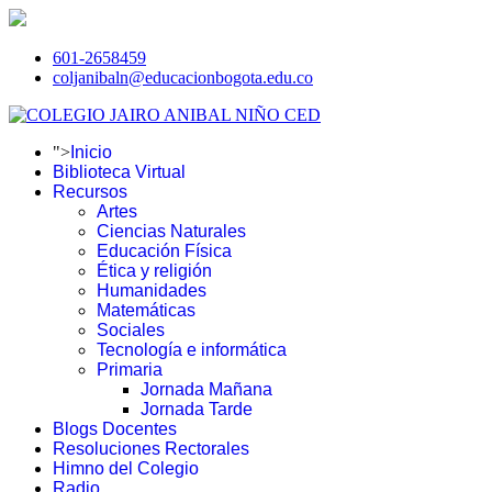
601-2658459
coljanibaln@educacionbogota.edu.co
">
Inicio
Biblioteca Virtual
Recursos
Artes
Ciencias Naturales
Educación Física
Ética y religión
Humanidades
Matemáticas
Sociales
Tecnología e informática
Primaria
Jornada Mañana
Jornada Tarde
Blogs Docentes
Resoluciones Rectorales
Himno del Colegio
Radio