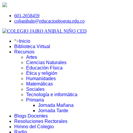
601-2658459
coljanibaln@educacionbogota.edu.co
">
Inicio
Biblioteca Virtual
Recursos
Artes
Ciencias Naturales
Educación Física
Ética y religión
Humanidades
Matemáticas
Sociales
Tecnología e informática
Primaria
Jornada Mañana
Jornada Tarde
Blogs Docentes
Resoluciones Rectorales
Himno del Colegio
Radio