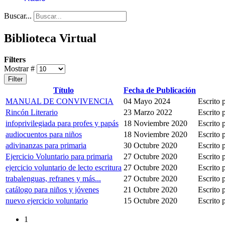
Buscar...
Biblioteca Virtual
Filters
Mostrar #
Filter
Título
Fecha de Publicación
MANUAL DE CONVIVENCIA
04 Mayo 2024
Escrit
Rincón Literario
23 Marzo 2022
Escrit
infoprivilegiada para profes y papás
18 Noviembre 2020
Escrito 
audiocuentos para niños
18 Noviembre 2020
Escrito 
adivinanzas para primaria
30 Octubre 2020
Escrito 
Ejercicio Voluntario para primaria
27 Octubre 2020
Escrito 
ejercicio voluntario de lecto escritura
27 Octubre 2020
Escrito 
trabalenguas, refranes y más...
27 Octubre 2020
Escrito 
catálogo para niños y jóvenes
21 Octubre 2020
Escrito 
nuevo ejercicio voluntario
15 Octubre 2020
Escrito 
1