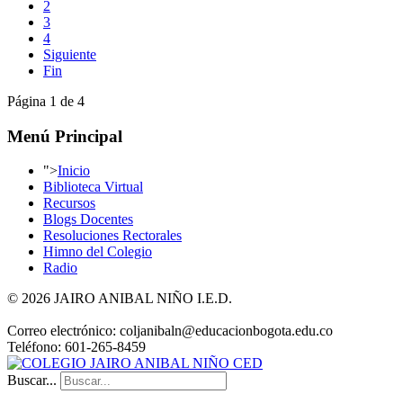
2
3
4
Siguiente
Fin
Página 1 de 4
Menú Principal
">
Inicio
Biblioteca Virtual
Recursos
Blogs Docentes
Resoluciones Rectorales
Himno del Colegio
Radio
© 2026 JAIRO ANIBAL NIÑO I.E.D.
Correo electrónico: coljanibaln@educacionbogota.edu.co
Teléfono: 601-265-8459
Buscar...