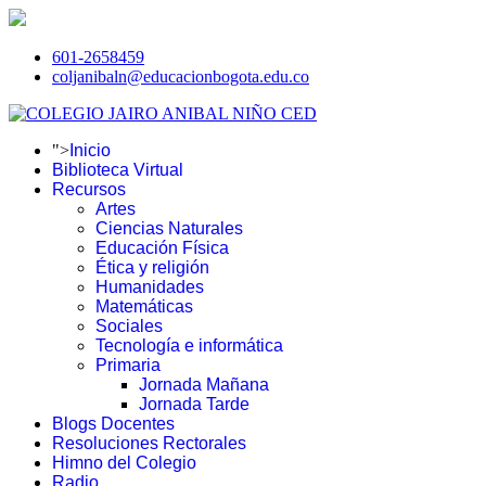
601-2658459
coljanibaln@educacionbogota.edu.co
">
Inicio
Biblioteca Virtual
Recursos
Artes
Ciencias Naturales
Educación Física
Ética y religión
Humanidades
Matemáticas
Sociales
Tecnología e informática
Primaria
Jornada Mañana
Jornada Tarde
Blogs Docentes
Resoluciones Rectorales
Himno del Colegio
Radio