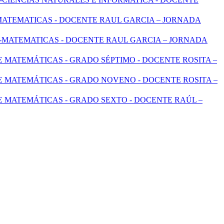
MATEMATICAS - DOCENTE RAUL GARCIA – JORNADA
-MATEMATICAS - DOCENTE RAUL GARCIA – JORNADA
 MATEMÁTICAS - GRADO SÉPTIMO - DOCENTE ROSITA –
E MATEMÁTICAS - GRADO NOVENO - DOCENTE ROSITA –
E MATEMÁTICAS - GRADO SEXTO - DOCENTE RAÚL –