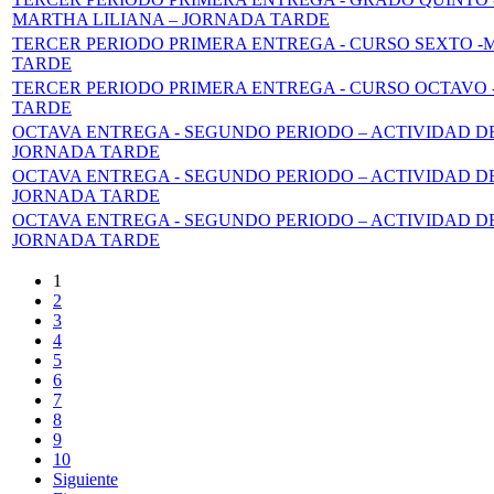
MARTHA LILIANA – JORNADA TARDE
TERCER PERIODO PRIMERA ENTREGA - CURSO SEXTO -
TARDE
TERCER PERIODO PRIMERA ENTREGA - CURSO OCTAVO 
TARDE
OCTAVA ENTREGA - SEGUNDO PERIODO – ACTIVIDAD DE
JORNADA TARDE
OCTAVA ENTREGA - SEGUNDO PERIODO – ACTIVIDAD D
JORNADA TARDE
OCTAVA ENTREGA - SEGUNDO PERIODO – ACTIVIDAD D
JORNADA TARDE
1
2
3
4
5
6
7
8
9
10
Siguiente