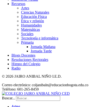
Recursos
Artes
Ciencias Naturales
Educación Física
Ética y religión
Humanidades
Matemáticas
Sociales
Tecnología e informática
Primaria
Jornada Mañana
Jornada Tarde
Blogs Docentes
Resoluciones Rectorales
Himno del Colegio
Radio
© 2026 JAIRO ANIBAL NIÑO I.E.D.
Correo electrónico: coljanibaln@educacionbogota.edu.co
Teléfono: 601-265-8459
Buscar...
Artes