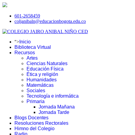
601-2658459
coljanibaln@educacionbogota.edu.co
">
Inicio
Biblioteca Virtual
Recursos
Artes
Ciencias Naturales
Educación Física
Ética y religión
Humanidades
Matemáticas
Sociales
Tecnología e informática
Primaria
Jornada Mañana
Jornada Tarde
Blogs Docentes
Resoluciones Rectorales
Himno del Colegio
Radio