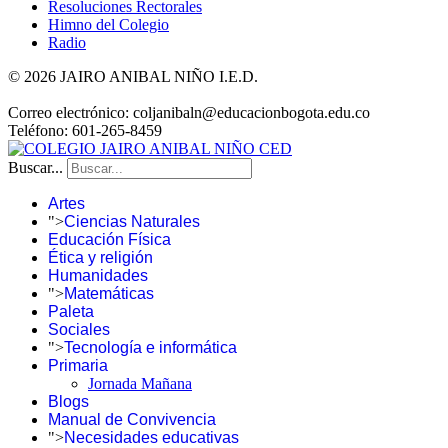
Resoluciones Rectorales
Himno del Colegio
Radio
© 2026 JAIRO ANIBAL NIÑO I.E.D.
Correo electrónico: coljanibaln@educacionbogota.edu.co
Teléfono: 601-265-8459
Buscar...
Artes
">
Ciencias Naturales
Educación Física
Ética y religión
Humanidades
">
Matemáticas
Paleta
Sociales
">
Tecnología e informática
Primaria
Jornada Mañana
Blogs
Manual de Convivencia
">
Necesidades educativas