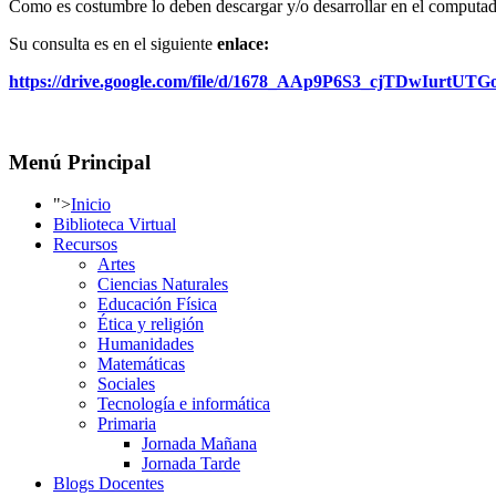
Como es costumbre lo deben descargar y/o desarrollar en el computado
Su consulta es en el siguiente
enlace:
https://drive.google.com/file/d/1678_AAp9P6S3_cjTDwIurtUT
Menú Principal
">
Inicio
Biblioteca Virtual
Recursos
Artes
Ciencias Naturales
Educación Física
Ética y religión
Humanidades
Matemáticas
Sociales
Tecnología e informática
Primaria
Jornada Mañana
Jornada Tarde
Blogs Docentes