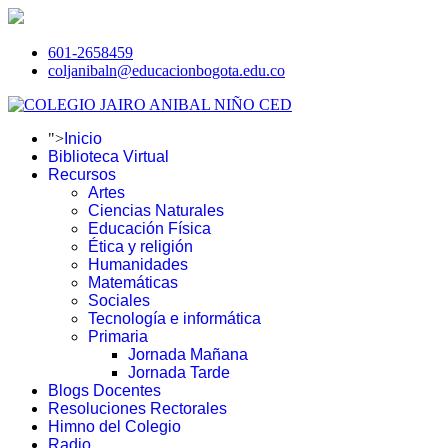
601-2658459
coljanibaln@educacionbogota.edu.co
">
Inicio
Biblioteca Virtual
Recursos
Artes
Ciencias Naturales
Educación Física
Ética y religión
Humanidades
Matemáticas
Sociales
Tecnología e informática
Primaria
Jornada Mañana
Jornada Tarde
Blogs Docentes
Resoluciones Rectorales
Himno del Colegio
Radio