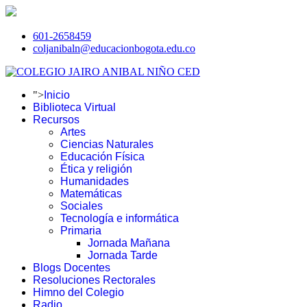
601-2658459
coljanibaln@educacionbogota.edu.co
">
Inicio
Biblioteca Virtual
Recursos
Artes
Ciencias Naturales
Educación Física
Ética y religión
Humanidades
Matemáticas
Sociales
Tecnología e informática
Primaria
Jornada Mañana
Jornada Tarde
Blogs Docentes
Resoluciones Rectorales
Himno del Colegio
Radio