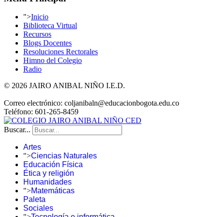
">
Inicio
Biblioteca Virtual
Recursos
Blogs Docentes
Resoluciones Rectorales
Himno del Colegio
Radio
© 2026 JAIRO ANIBAL NIÑO I.E.D.
Correo electrónico: coljanibaln@educacionbogota.edu.co
Teléfono: 601-265-8459
Buscar...
Artes
">
Ciencias Naturales
Educación Física
Ética y religión
Humanidades
">
Matemáticas
Paleta
Sociales
">
Tecnología e informática